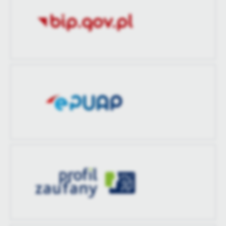
Ostatnio
Katarzyna Wrzosek
treści w postaci wiadomości, ofert, komunikatów mediów
zaktualizował
społecznościowych.