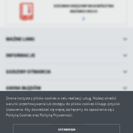
DZIENNIK URZĘDOWY WOJEWÓDZTWA
MAZOWIECKIEGO
WAŻNE LINKI
INFORMACJE
GODZINY OTWARCIA
GMINA BŁĘDÓW
Strona korzysta z plików cookies w celu realizacji usług. Możesz określić
warunki przechowywania lub dostępu do plików cookies klikając przycisk
Ustawienia. Aby dowiedzieć się więcej zachęcamy do zapoznania się z
Polityką Cookies oraz Polityką Prywatności.
Odwiedzin: 429011
ZAPISZ WYBRANE
USTAWIENIA