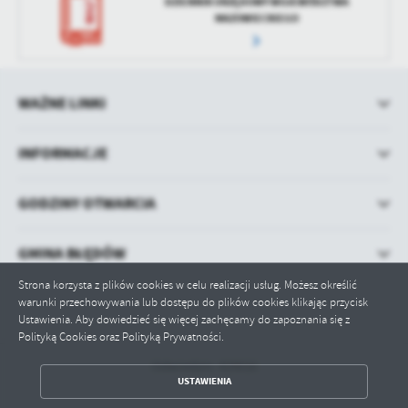
DZIENNIK URZĘDOWY WOJEWÓDZTWA
MAZOWIECKIEGO
WAŻNE LINKI
INFORMACJE
GODZINY OTWARCIA
GMINA BŁĘDÓW
Strona korzysta z plików cookies w celu realizacji usług. Możesz określić
warunki przechowywania lub dostępu do plików cookies klikając przycisk
Ustawienia. Aby dowiedzieć się więcej zachęcamy do zapoznania się z
Polityką Cookies oraz Polityką Prywatności.
Odwiedzin: 429016
ZAPISZ WYBRANE
USTAWIENIA