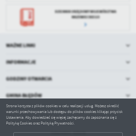
DZIENNIK URZĘDOWY WOJEWÓDZTWA
MAZOWIECKIEGO
WAŻNE LINKI
INFORMACJE
GODZINY OTWARCIA
GMINA BŁĘDÓW
Strona korzysta z plików cookies w celu realizacji usług. Możesz określić
warunki przechowywania lub dostępu do plików cookies klikając przycisk
Ustawienia. Aby dowiedzieć się więcej zachęcamy do zapoznania się z
Polityką Cookies oraz Polityką Prywatności.
Odwiedzin: 429176
ZAPISZ WYBRANE