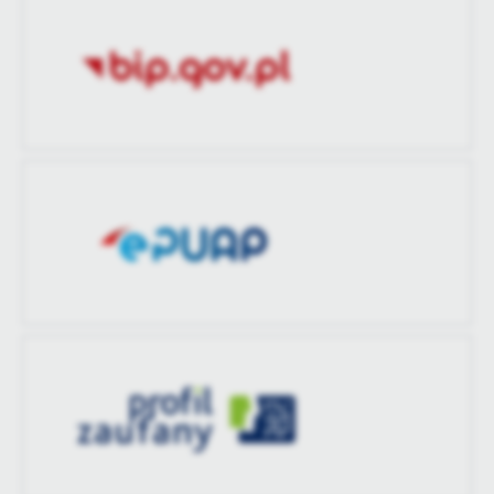
treści w postaci wiadomości, ofert, komunikatów mediów
Ostatnio
Agnieszka Radecka
społecznościowych.
zaktualizował