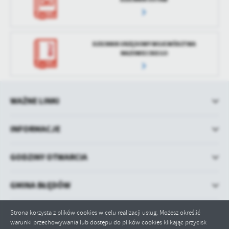
DZIENNIK URZĘDOWY WOJEWÓDZTWA
MAZOWIECKIEGO
WAŻNE LINKI
INFORMACJE
GODZINY OTWARCIA
GMINA BŁĘDÓW
Strona korzysta z plików cookies w celu realizacji usług. Możesz określić
warunki przechowywania lub dostępu do plików cookies klikając przycisk