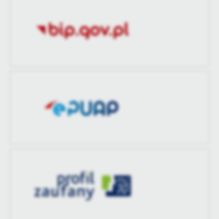
treści w postaci wiadomości, ofert, komunikatów mediów
Ostatnio
-
społecznościowych.
zaktualizował