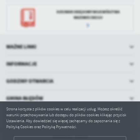
DZIENNIK URZĘDOWY WOJEWÓDZTWA
MAZOWIECKIEGO
WAŻNE LINKI
INFORMACJE
GODZINY OTWARCIA
GMINA BŁĘDÓW
Strona korzysta z plików cookies w celu realizacji usług. Możesz określić
warunki przechowywania lub dostępu do plików cookies klikając przycisk
Ustawienia. Aby dowiedzieć się więcej zachęcamy do zapoznania się z
Polityką Cookies oraz Polityką Prywatności.
Odwiedzin: 429044
ZAPISZ WYBRANE