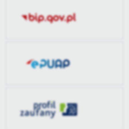
treści w postaci wiadomości, ofert, komunikatów mediów
Ostatnio
-
społecznościowych.
zaktualizował