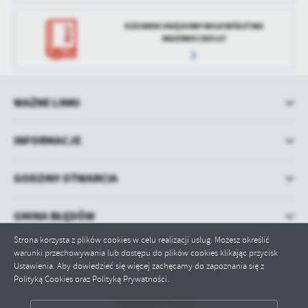
DZIENNIK URZĘDOWY WOJEWÓDZTWA
MAZOWIECKIEGO
WAŻNE LINKI
INFORMACJE
GODZINY OTWARCIA
GMINA BŁĘDÓW
Strona korzysta z plików cookies w celu realizacji usług. Możesz określić
warunki przechowywania lub dostępu do plików cookies klikając przycisk
Ustawienia. Aby dowiedzieć się więcej zachęcamy do zapoznania się z
Polityką Cookies oraz Polityką Prywatności.
Odwiedzin: 429129
ZAPISZ WYBRANE