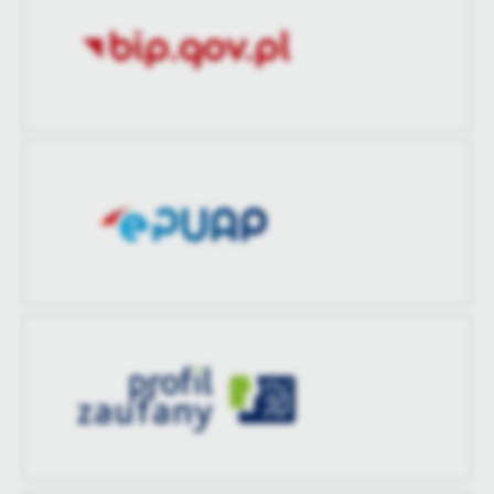
Ostatnio
-
treści w postaci wiadomości, ofert, komunikatów mediów
zaktualizował
społecznościowych.