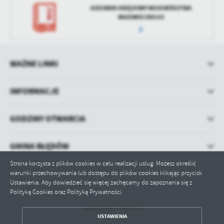
DZIENNIK URZĘDOWY WOJEWÓDZTWA
MAZOWIECKIEGO
WAŻNE LINKI
INFORMACJE
GODZINY OTWARCIA
GMINA BŁĘDÓW
Strona korzysta z plików cookies w celu realizacji usług. Możesz określić
warunki przechowywania lub dostępu do plików cookies klikając przycisk
Ustawienia. Aby dowiedzieć się więcej zachęcamy do zapoznania się z
Polityką Cookies oraz Polityką Prywatności.
Odwiedzin: 429176
ZAPISZ WYBRANE
USTAWIENIA