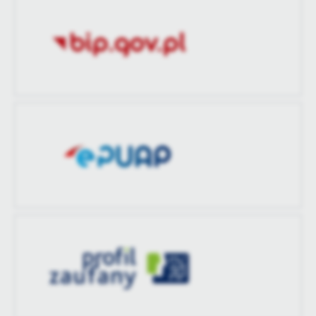
treści w postaci wiadomości, ofert, komunikatów mediów
Ostatnio
Agnieszka Radecka
społecznościowych.
zaktualizował