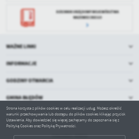
DZIENNIK URZĘDOWY WOJEWÓDZTWA
MAZOWIECKIEGO
WAŻNE LINKI
INFORMACJE
GODZINY OTWARCIA
GMINA BŁĘDÓW
Strona korzysta z plików cookies w celu realizacji usług. Możesz określić
warunki przechowywania lub dostępu do plików cookies klikając przycisk
Ustawienia. Aby dowiedzieć się więcej zachęcamy do zapoznania się z
Polityką Cookies oraz Polityką Prywatności.
Odwiedzin: 429016
ZAPISZ WYBRANE