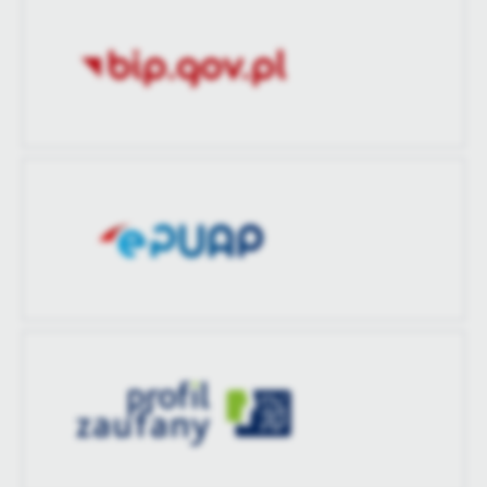
treści w postaci wiadomości, ofert, komunikatów mediów
Ostatnio
Agnieszka Radecka
społecznościowych.
zaktualizował