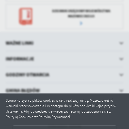
DZIENNIK URZĘDOWY WOJEWÓDZTWA
MAZOWIECKIEGO
WAŻNE LINKI
INFORMACJE
GODZINY OTWARCIA
GMINA BŁĘDÓW
Strona korzysta z plików cookies w celu realizacji usług. Możesz określić
warunki przechowywania lub dostępu do plików cookies klikając przycisk
Ustawienia. Aby dowiedzieć się więcej zachęcamy do zapoznania się z
Polityką Cookies oraz Polityką Prywatności.
Odwiedzin: 429146
ZAPISZ WYBRANE